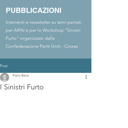
PUBBLICAZIONI
Interventi e newsletter su temi peritali
per AIPAI e per lo Workshop "Sinistri
Furto" organizzato dalla
Confederazione Periti Uniti - Cineas
Post
Piero Bera
I Sinistri Furto