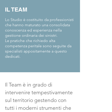
IL TEAM
Lo Studio è costituito da professionisti
che hanno maturato una consolidata
conoscenza ed esperienza nella
gestione ordinaria dei sinistri.
Le pratiche che richiedo alta
competenza peritale sono seguite da
specialisti appositamente a questo
dedicati.
Il Team è in grado di
intervenire tempestivamente
sul territorio gestendo con
tutti i moderni strumenti che