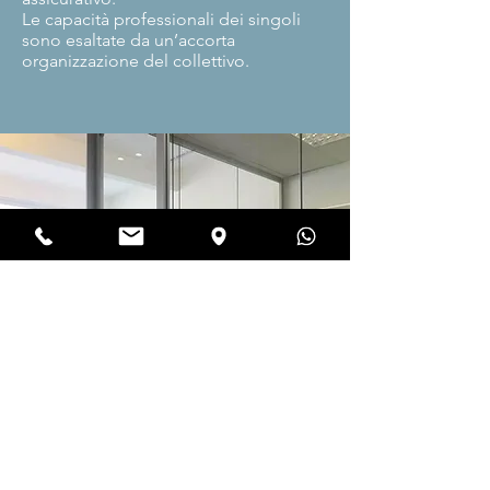
Le capacità professionali dei singoli
sono esaltate da un’accorta
organizzazione del collettivo.