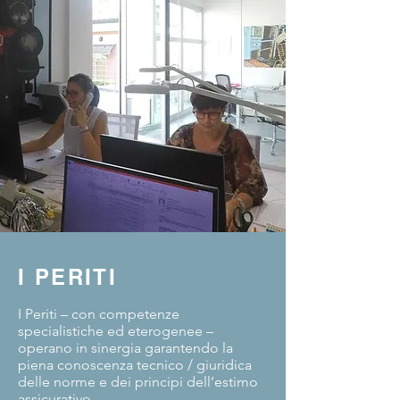
I PERITI
I Periti – con competenze
specialistiche ed eterogenee –
operano in sinergia garantendo la
piena conoscenza tecnico / giuridica
delle norme e dei principi dell’estimo
assicurativo.