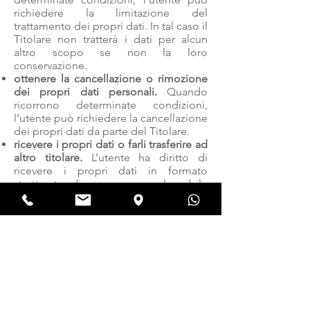
richiedere la limitazione del
trattamento dei propri dati. In tal caso il
Titolare non tratterà i dati per alcun
altro scopo se non la loro
conservazione.
ottenere la cancellazione o rimozione
dei propri dati personali.
Quando
ricorrono determinate condizioni,
l’utente può richiedere la cancellazione
dei propri dati da parte del Titolare.
ricevere i propri dati o farli trasferire ad
altro titolare.
L’utente ha diritto di
ricevere i propri dati in formato
strutturato, di uso comune e leggibile
da dispositivo automatico e, ove
tecnicamente fattibile, di ottenerne il
trasferimento senza ostacoli ad un altro
titolare. Questa disposizione è
applicabile quando i dati sono trattati
con strumenti automatizzati ed il
trattamento è basato sul consenso
dell’utente, su un contratto di cui
l’utente è parte o su misure contrattuali