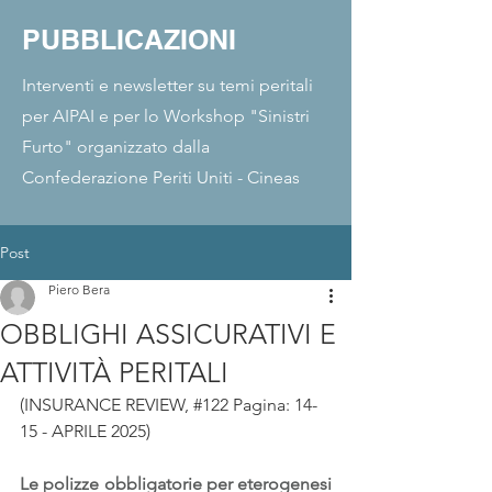
PUBBLICAZIONI
Interventi e newsletter su temi peritali
per AIPAI e per lo Workshop "Sinistri
Furto" organizzato dalla
Confederazione Periti Uniti - Cineas
Post
Piero Bera
OBBLIGHI ASSICURATIVI E
ATTIVITÀ PERITALI
(INSURANCE REVIEW, 
#
122 Pagina: 14-
15 - 
APRILE 2025)
Le polizze obbligatorie per eterogenesi 