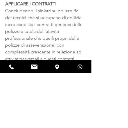
APPLICARE I CONTRATTI
Concludendo, i sinistri su polizze Rc 
dei tecnici che si occupano di edilizia 
incrociano sia i contratti generici delle 
polizze a tutela dell’attività 
professionale che quelli propri delle 
polizze di asseverazione, con 
complessità crescente in relazione ad 
attività trasversali a questi contratti 
assicurativi: è compito dei periti 
analizzare nel dettaglio ogni caso, 
ricostruendo scenari anche molto 
complessi che, per la complessità della 
materia in rapporto alla complessità 
delle polizze, danno luogo in molti 
casi ad annosi contenziosi giudiziari.
Quanto esposto non è evidentemente 
una trattazione esauriente 
dell’argomento, che anzi è solo 